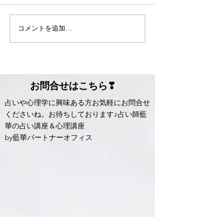
もうすぐ夏が来る
コメントを追加…
新しい季節がや
た。
​お問合せはこちら❣
占いや心理学に興味ある方お気軽に​お問合せ
くださいね。​お待ちしております♪占い師藍
華の占い講座＆心理講座
by藍華パートナーオフィス