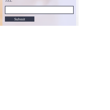
TEL
Submit
全講座ZOOM対応
自宅から参加OK！
​※女性専用です。
女性サロン経営者様へ
大阪府北摂エリア限定で
あなたのサロン
に出張します！
高槻市、茨木市、吹田市、​
豊中市、箕面市、池田市
摂津市、
​※宗教や各種団体とは一切関りはありま