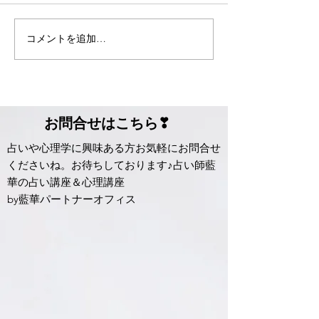
もうすぐ夏が来る
コメントを追加…
新しい季節がや
た。
​お問合せはこちら❣
占いや心理学に興味ある方お気軽に​お問合せ
くださいね。​お待ちしております♪占い師藍
華の占い講座＆心理講座
by藍華パートナーオフィス